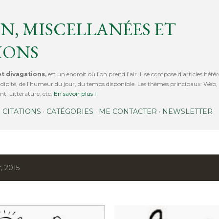
Accéder au contenu principal
N, MISCELLANÉES ET
IONS
t divagations,
est un endroit où l’on prend l’air. Il se compose d’articles hétér
érendipité, de l’humeur du jour, du temps disponible. Les thèmes principaux: We
t, Littérature, etc.
En savoir plus !
CITATIONS
CATÉGORIES
ME CONTACTER
NEWSLETTER
r, 2015