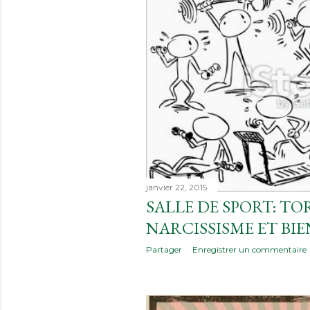
i
c
l
e
s
janvier 22, 2015
SALLE DE SPORT: TO
NARCISSISME ET BIE
Partager
Enregistrer un commentaire