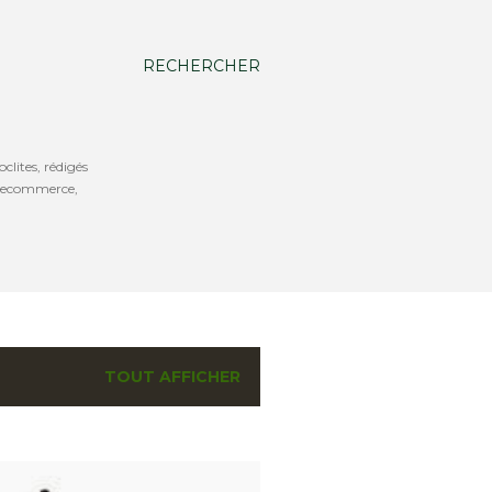
RECHERCHER
oclites, rédigés
b, ecommerce,
TOUT AFFICHER