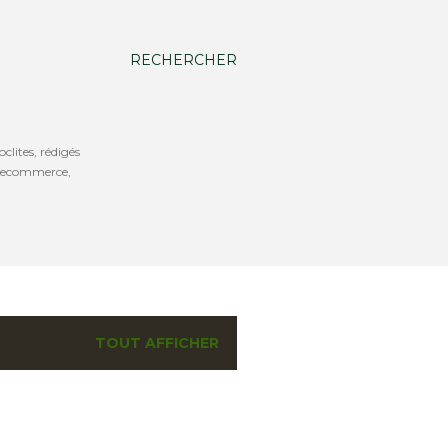
RECHERCHER
oclites, rédigés
b, ecommerce,
TOUT AFFICHER