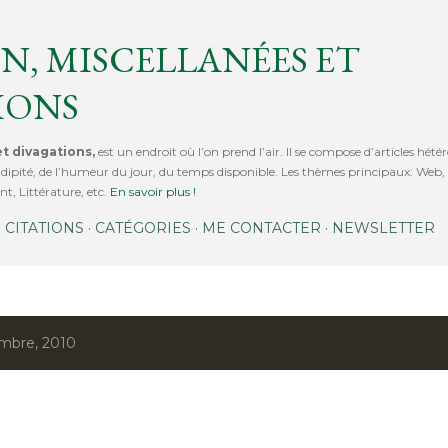
Accéder au contenu principal
N, MISCELLANÉES ET
IONS
t divagations,
est un endroit où l’on prend l’air. Il se compose d’articles hétér
érendipité, de l’humeur du jour, du temps disponible. Les thèmes principaux: We
t, Littérature, etc.
En savoir plus !
CITATIONS
CATÉGORIES
ME CONTACTER
NEWSLETTER
embre, 2010