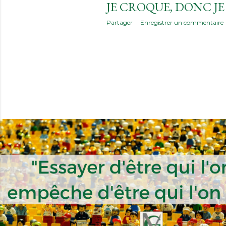
JE CROQUE, DONC JE 
i
Partager
Enregistrer un commentaire
c
l
e
s