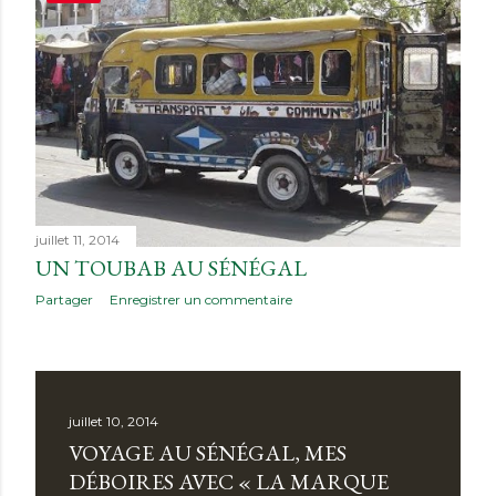
i
c
l
e
s
juillet 11, 2014
UN TOUBAB AU SÉNÉGAL
Partager
Enregistrer un commentaire
juillet 10, 2014
VOYAGE AU SÉNÉGAL, MES
DÉBOIRES AVEC « LA MARQUE