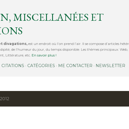
Accéder au contenu principal
N, MISCELLANÉES ET
IONS
t divagations,
est un endroit où l’on prend l’air. Il se compose d’articles hétér
érendipité, de l’humeur du jour, du temps disponible. Les thèmes principaux: We
t, Littérature, etc.
En savoir plus !
CITATIONS
CATÉGORIES
ME CONTACTER
NEWSLETTER
 2012