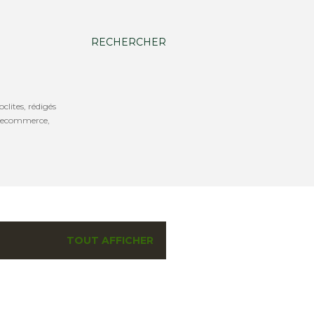
RECHERCHER
oclites, rédigés
b, ecommerce,
TOUT AFFICHER