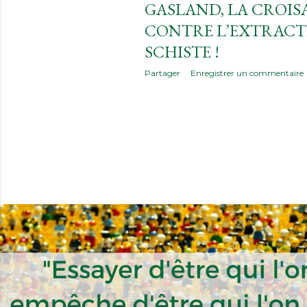
GASLAND, LA CROIS
i
CONTRE L’EXTRACT
c
SCHISTE !
l
Partager
Enregistrer un commentaire
e
s