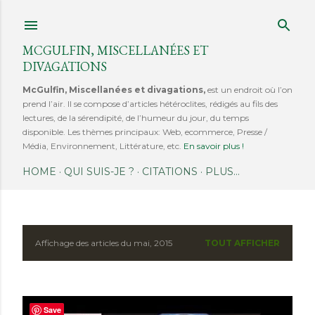
Accéder au contenu principal
MCGULFIN, MISCELLANÉES ET
DIVAGATIONS
McGulfin, Miscellanées et divagations,
est un endroit où l’on
prend l’air. Il se compose d’articles hétéroclites, rédigés au fils des
lectures, de la sérendipité, de l’humeur du jour, du temps
disponible. Les thèmes principaux: Web, ecommerce, Presse /
Média, Environnement, Littérature, etc.
En savoir plus !
HOME
QUI SUIS-JE ?
CITATIONS
PLUS…
Affichage des articles du mai, 2015
TOUT AFFICHER
A
r
t
Save