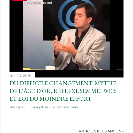
i
c
l
e
s
mai 10, 2015
DU DIFFICILE CHANGEMENT: MYTHE
DE L'ÂGE D'OR, RÉFLEXE SEMMELWEIS
ET LOI DU MOINDRE EFFORT
Partager
Enregistrer un commentaire
ARTICLES PLUS ANCIENS