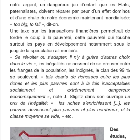
notre argent, un dangereux jeu d’enfant que les Etats,
paternalistes, doivent réparer par peur d’un effet dominos
et d’une chute du notre économie maintenant mondialisée:
«
too big, to fall
», dit-on.
Une taxe sur les transactions financières permettrait de
tordre le coup à la pauvreté, cette pauvreté qui touche
surtout les pays en développement notamment sous le
joug de la spéculation alimentaire.
«
Se révolter ou s’adapter, il n’y à guère d’autres choix
dans le vie
», les inégalités ne cessent de se creuser entre
les franges de la population, les indignés, le clan des 99 %
se soulèvent, «
tels écarts de richesses entre les plus
riches et les plus pauvres sont à la fois inacceptables
socialement et extrêmement dangereux
économiquement
», note J. Stiglitz dans son ouvrage
Le
prix de l’inégalité
: «
les riches s’enrichissent [...], les
pauvres deviennent plus pau­vres et plus nombreux, et la
classe moyenne se vide,
» etc.
Des
études,