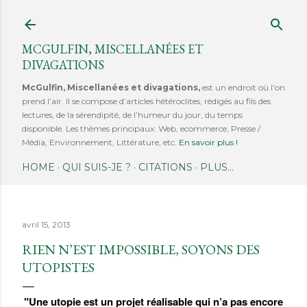
Accéder au contenu principal
MCGULFIN, MISCELLANÉES ET
DIVAGATIONS
McGulfin, Miscellanées et divagations,
est un endroit où l’on
prend l’air. Il se compose d’articles hétéroclites, rédigés au fils des
lectures, de la sérendipité, de l’humeur du jour, du temps
disponible. Les thèmes principaux: Web, ecommerce, Presse /
Média, Environnement, Littérature, etc.
En savoir plus !
HOME
QUI SUIS-JE ?
CITATIONS
PLUS…
avril 15, 2013
RIEN N’EST IMPOSSIBLE, SOYONS DES
UTOPISTES
"Une utopie est un projet réalisable qui n’a pas encore