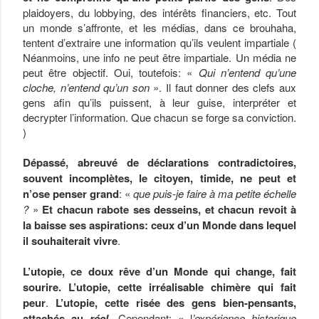
plaidoyers, du lobbying, des intérêts financiers, etc. Tout
un monde s’affronte, et les médias, dans ce brouhaha,
tentent d’extraire une information qu’ils veulent impartiale (
Néanmoins, une info ne peut être impartiale. Un média ne
peut être objectif. Oui, toutefois: «
Qui n’entend qu’une
cloche, n’entend qu’un son
». Il faut donner des clefs aux
gens afin qu’ils puissent, à leur guise, interpréter et
decrypter l’information. Que chacun se forge sa conviction.
)
Dépassé, abreuvé de déclarations contradictoires,
souvent incomplètes, le citoyen, timide, ne peut et
n’ose penser grand
: «
que puis-je faire à ma petite échelle
?
»
Et chacun rabote ses desseins, et chacun revoit à
la baisse ses aspirations: ceux d’un Monde dans lequel
il souhaiterait vivre
.
L’utopie, ce doux rêve d’un Monde qui change, fait
sourire. L’utopie, cette irréalisable chimère qui fait
peur
.
L’utopie, cette risée des gens bien-pensants,
attachés au
réel
. Cependant: « l
’expérience historique