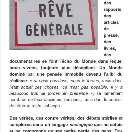
des
rapports,
des
articles
de
presse,
des
livres,
des
documentaires se font l’écho du Monde dans lequel
nous vivons, toujours plus désopilant. Un Monde
dominé par une pensée immobile devenu l’alibi du
réalisme
: «
si nous pouvions, nous le ferons, mais dans
l’état actuel des choses, ce n’est pas possible. Il y a
beaucoup trop de forces en présence
», se lamentent
nombres de feux utopistes, résignés, mais dont le souhait
de réforme reste inchangé.
Des vérités, des contre vérités, des débats stériles et
complexes dans un langage
néologique
que ne côtoie
et ne comprenne qu’une petite partie des gens
. Des