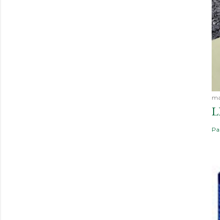
ma
L
Pa