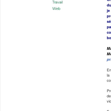
Travail
du
Web
je
pr
sé
pa
co
bo
Ma
Mc
pr
En
la
co
Pr
de
vi