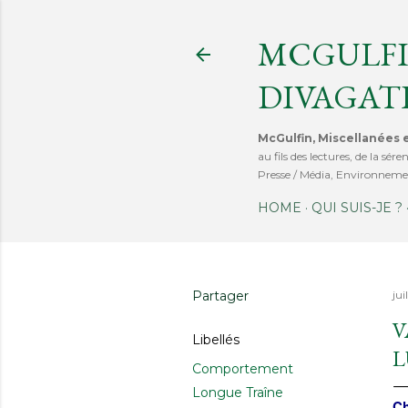
MCGULFI
DIVAGAT
McGulfin, Miscellanées e
au fils des lectures, de la s
Presse / Média, Environnemen
HOME
QUI SUIS-JE ?
Partager
jui
V
Libellés
L
Comportement
Longue Traîne
Ch