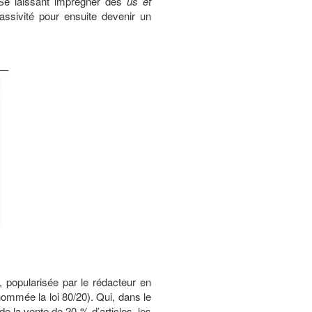
 Se laissant imprégner des
us et
assivité pour ensuite devenir un
l, popularisée par le rédacteur en
nommée la loi 80/20). Qui, dans le
e la vente de 20 % d’articles, les