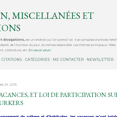
Accéder au contenu principal
N, MISCELLANÉES ET
IONS
t divagations,
est un endroit où l’on prend l’air. Il se compose d’articles hétér
érendipité, de l’humeur du jour, du temps disponible. Les thèmes principaux: We
t, Littérature, etc.
En savoir plus !
CITATIONS
CATÉGORIES
ME CONTACTER
NEWSLETTER
llet 29, 2013
ACANCES, ET LOI DE PARTICIPATION SUR
URKERS
angement de rythme et d’habitudes, les vacances m’ont totale