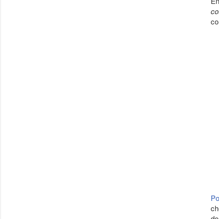
En
co
co
Po
ch
do