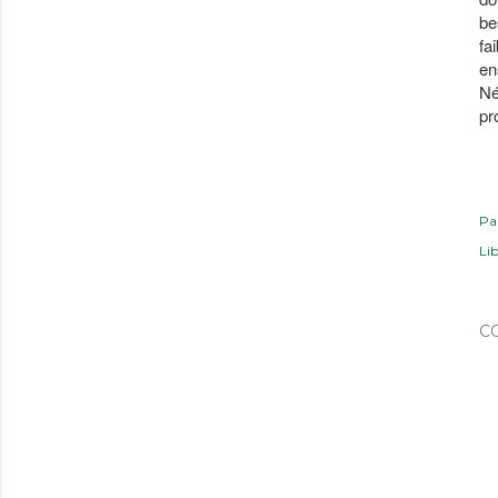
be
fa
en
Né
pr
Pa
Lib
C