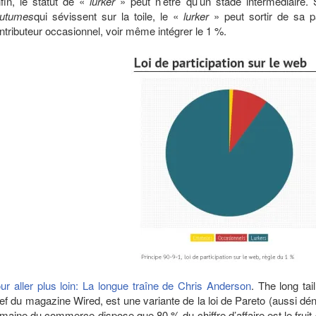
fin, le statut de «
lurker
» peut n’être qu’un stade intermédiaire.
utumes
qui sévissent sur la toile, le «
lurker
» peut sortir de sa p
ntributeur occasionnel, voir même intégrer le 1 %.
ur aller plus loin: La longue traîne de Chris Anderson
. The long tai
ef du magazine Wired, est une variante de la loi de Pareto (aussi dé
maine du commerce dispose que 80 % du chiffre d’affaire est le fruit d