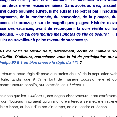
rant deux merveilleuses semaines. Sans accès au web, laissant 
 n’ai guère souhaité suivre, je me suis laissé bercer par l’insouc
ogramme, de la randonnée, du canyoning, de la plongée, du 
ances de bronzage sur de magnifiques plages: Histoire d’avoir
ssé des vacances, avant de reconquérir la dure réalité du la
llègues. «
Je t’ai déjà montré mes photos de l’île de beauté ?
», 
ulet de travailleur à peine revenu de vacances :p
is me voici de retour pour, notamment, écrire de manière occ
Gulfin. D’ailleurs, connaissez-vous la loi de participation sur
incipe 90-9-1 ou bien encore la règle du 1 %
?
 résumé, cette règle dispose que moins de 1 % de la population web
 toile, tandis que 9 % le font de manière occasionnelle et q
nsommateurs passifs, surnommés les «
lurkers
».
écisons que les «
lurkers
», ces sages observateurs, sont extrêmeme
 contributeurs n’auraient qu’un moindre intérêt à se mettre en scène
de se lasse, au bout d’un certain temps, de s’entendre en échos.