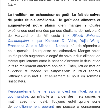
lait.
»
La tradition, un exhausteur de goût. Le fait de suivre
de petits rituels améliore-t-il le goût des aliments et
augmente-t-il notre plaisir d’en manger ?
Quatre
expériences sont menées par des étudiants de l’université
de Harvard et du Minnesota (
«
Rituals Enhance
Consumption
», par Kathleen D. Vohs, Yajin Wang,
Francesca Gino et Michael I. Norton
) afin de répondre à
cette question. La réponse est affirmative. Manger selon
un rite précis augmente le degré de saveur d’un aliment, de
même que l’attente entre la pensée d’exercer le rituel et de
le faire réellement améliore son goût. Enfin, l’étude met en
évidence
la théorie de l’implication:
le rituel accrois
l’attirance d’un met si, et seulement si, nous en sommes
l’instigateur.
Personnellement, je ne sais si c’est un rituel, ou ma
gourmandise
, qui m’incite à manger des mets sucrés le
matin avec mon café. Toujours est-il qu’une sorte
de
conditionnement opérant
me pousse à consommer