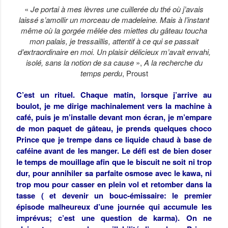
«
Je portai à mes lèvres une cuillerée du thé où j’avais
laissé s’amollir un morceau de madeleine. Mais à l’instant
même où la gorgée mêlée des miettes du gâteau toucha
mon palais, je tressaillis, attentif à ce qui se passait
d’extraordinaire en moi. Un plaisir délicieux m’avait envahi,
isolé, sans la notion de sa cause
»,
A la recherche du
temps perdu
, Proust
C’est un rituel. Chaque matin, lorsque j’arrive au
boulot, je me dirige machinalement vers la machine à
café, puis je m’installe devant mon écran, je m’empare
de mon paquet de gâteau, je prends quelques choco
Prince que je trempe dans ce liquide chaud à base de
caféine avant de les manger. Le défi est de bien doser
le temps de mouillage afin que le biscuit ne soit ni trop
dur, pour annihiler sa parfaite osmose avec le kawa, ni
trop mou pour casser en plein vol et retomber dans la
tasse ( et devenir un bouc-émissaire: le premier
épisode malheureux d’une journée qui accumule les
imprévus; c’est une question de karma). On ne