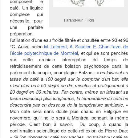
composent le
café. Un liquide
complexe qui
nécessite, pour
Farand-kun, Flickr
une parfaite
préparation,
l’utilisation d’une eau froide filtrée et chauffée entre 90 et 96
°C. Aussi, selon
M. Laforest, A. Saucier, E. Chan-Tave, de
l’école polytechnique de Montréal
, et qui se sont penchés
sur cette cruciale interrogation du temps de
refroidissement de cette boisson psychotrope dans le
parlement du peuple, pour plagier Balzac : «
en laissant sa
tasse de café à 100 degré sur le comptoir d’un bar, elle
n’est plus qu’à 50 degré en dix minutes et pratiquement à
20 degré en 30 minutes. Par contre, même en laissant sa
tasse beaucoup plus longtemps, la température du café ne
descendra pas en dessous de la température ambiante.
»
Mon café sera sans doute plus chaud en Belgique en
novembre, qu’il ne le sera à Montréal pendant la même
période. C’est bon à savoir. Du coup, à quand la
confirmation scientifique de cette réflexion de Pierre Dac:
«
Si l’on donnait du café aux vaches, on trairait du café au