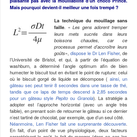
plaisante pas avec la mouillabilité d’un choco Prince.
Mais pourquoi devient-il meilleur une fois trempé ?
La technique du mouillage sans
faille
. «
Les gens adorent tremper
leurs mets sucrés dans leurs
boissons chaudes, car ce
processus permet d’accroître leurs
goûts
»,
dispose le Dr Len Fisher
, de
l’Université de Bristol, et qui, à partir de l’équation de
washburn, a déterminé l’angle optimum afin de bien
humecter le biscuit tout en évitant le point de rupture: celui
où le biscuit gorgé de liquide se décompose (
ainsi, un
gâteau sec peut tenir 8 secondes dans une tasse de thé,
tandis que ce laps de temps descend à 2,85 secondes
pour un gâteau style
Pepito
ou
Granola
). La stratégie a
adopter est l’approche horizontal (avec un angle très
faible), en prenant soin de retourner le gâteau si ce dernier
n’est tartiné de chocolat, par exemple, que d’un seul côté.
Néanmoins, Len Fisher fait une surprenante découverte
.
En fait, d’un point de vue physiologique, deux facteurs
caractérisent le goût, le fait de manger (dans ce cas les