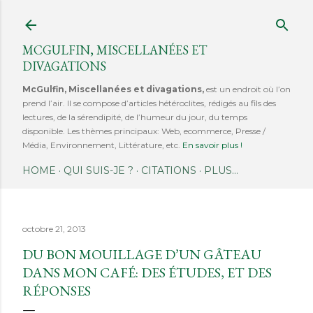
Accéder au contenu principal
MCGULFIN, MISCELLANÉES ET
DIVAGATIONS
McGulfin, Miscellanées et divagations,
est un endroit où l’on
prend l’air. Il se compose d’articles hétéroclites, rédigés au fils des
lectures, de la sérendipité, de l’humeur du jour, du temps
disponible. Les thèmes principaux: Web, ecommerce, Presse /
Média, Environnement, Littérature, etc.
En savoir plus !
HOME
QUI SUIS-JE ?
CITATIONS
PLUS…
octobre 21, 2013
DU BON MOUILLAGE D’UN GÂTEAU
DANS MON CAFÉ: DES ÉTUDES, ET DES
RÉPONSES