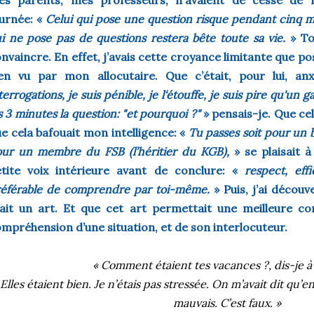
es parents, mes professeurs, n'avaient de cesse de
ournée:
«
Celui qui pose une question risque pendant cinq min
i ne pose pas de questions restera bête toute sa vie.
» To
nvaincre. En effet, j
’avais cette croyance limitante que po
ien vu par mon allocutaire. Que c’était, pour lui, a
terrogations, je suis pénible, je l‘étouffe,
je suis pire qu'un 
s 3 minutes la question: "et pourquoi ?"
» pensais-je. Que ce
e cela bafouait mon intelligence:
«
Tu passes soit pour un b
ur un membre du FSB (l’héritier du KGB),
»
se plaisait à
tite voix intérieure avant de conclure:
«
respect, effi
éférable de comprendre par toi-même.
»
Puis, j’ai décou
ait un art. Et que cet art permettait une meilleure c
mpréhension d’une situation, et de son interlocuteur.
« Comment étaient tes vacances ?, dis-je 
Elles étaient bien. Je n’étais pas stressée. On m’avait dit qu’en
mauvais. C’est faux. »