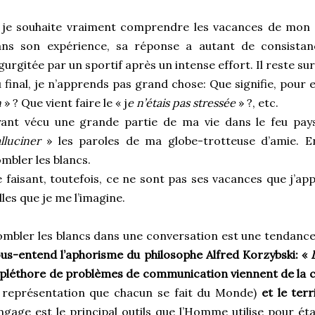
 je souhaite vraiment comprendre les vacances de mon a
ans son expérience, sa réponse a autant de consistanc
gurgitée par un sportif après un intense effort. Il reste sur
 final, je n’apprends pas grand chose: Que signifie, pour e
n
» ? Que vient faire le « j
e n’étais pas stressée
» ?, etc.
ant vécu une grande partie de ma vie dans le feu pays
lluciner
» les paroles de ma globe-trotteuse d’amie. E
mbler les blancs.
 faisant, toutefois, ce ne sont pas ses vacances que j’ap
lles que je me l’imagine.
mbler les blancs dans une conversation est une tendance
us-entend l’aphorisme du philosophe Alfred Korzybski: «
 pléthore de problèmes de communication viennent de la c
 représentation que chacun se fait du Monde)
et le terr
ngage est le principal outils que l’Homme utilise pour éta