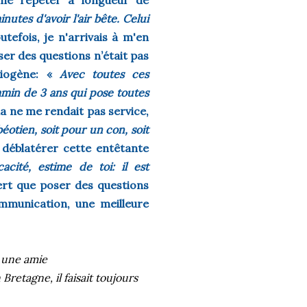
 me répéter à longueur de
utes d'avoir l'air bête. Celui
utefois, je n'arrivais à m'en
ser des questions n’était pas
nxiogène: «
Avec toutes ces
gamin de 3 ans qui pose toutes
la ne me rendait pas service,
éotien, soit pour un con, soit
 déblatérer cette entêtante
cacité, estime de toi:
il est
vert que poser des questions
ommunication, une meilleure
à une amie
 Bretagne, il faisait toujours