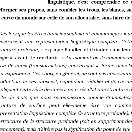
linguistique, c’est comprendre ce q
former ses propos, sans combler les trous, les blancs, sa
 carte du monde sur celle de son allocutaire, sans faire de
Dès lors que les êtres humains souhaitent communiquer leur
nstruisent une représentation linguistique complète. Cett
ructure profonde,
» explique Bandler et Grinder dans leu
agie
», avant de renchérir: «
Au moment où ils commencent 
rie de choix (transformations) concernant la forme dans l
ur expérience. Ces choix, en général, ne sont pas conscient
oduction de ces choix est, cependant, régulier et gouverné
pliquant cette série de choix a pour résultat une structure 
uite de mots que nous reconnaissons comme grammatical
tructure de surface peut elle-même être vue comme 
présentation linguistique complète (la structure profonde). 
 structure de la structure profonde (soit en supprimant des
encement), mais n’altère pas la signification du point de vue