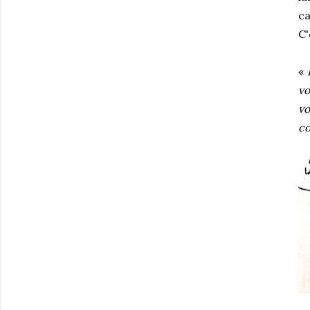
ca
C'
«
vo
vo
c