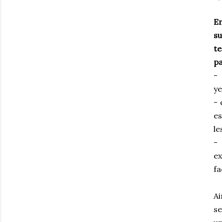
E
su
te
pa
-
ye
- 
es
le
- 
ex
fa
Ai
se