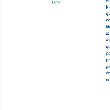
M
Livre
j
qu
co
b
in
le
qu
po
pe
pr
ét
co