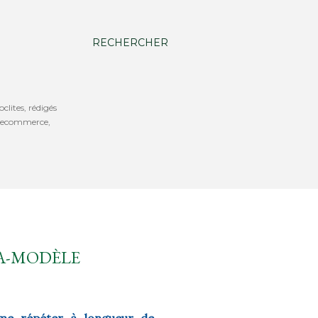
RECHERCHER
oclites, rédigés
b, ecommerce,
TA-MODÈLE