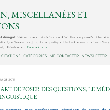
Accéder au contenu principal
N, MISCELLANÉES ET
IONS
t divagations,
est un endroit où l’on prend l’air. Il se compose d’articles hétér
érendipité, de l’humeur du jour, du temps disponible. Les thèmes principaux: We
t, Littérature, etc.
En savoir plus !
CITATIONS
CATÉGORIES
ME CONTACTER
NEWSLETTER
llet 21, 2015
'ART DE POSER DES QUESTIONS, LE MÉ
INGUISTIQUE