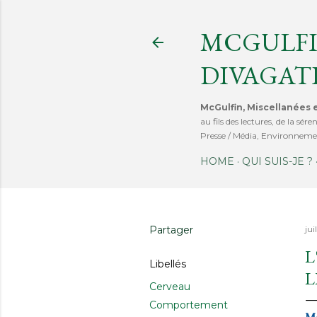
MCGULFI
DIVAGAT
McGulfin, Miscellanées e
au fils des lectures, de la s
Presse / Média, Environnemen
HOME
QUI SUIS-JE ?
Partager
jui
L
Libellés
L
Cerveau
Comportement