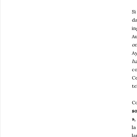
Si
d
in
Au
o
Ay
ha
co
Ce
te
Co
so
»,
la
la