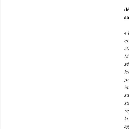
dé
sa
«
co
st
M
sé
le
pr
im
s
s
re
la
ag