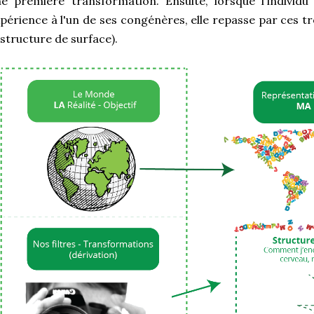
e première transformation. Ensuite, lorsque l'individ
périence à l'un de ses congénères, elle repasse par ces tro
 structure de surface).