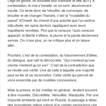
L’égo se gonfle, on souhaite tout maîtriser et dés qu’il y a
contestation, le mal s’installe: on se sent abusivement
insulté. On tente donc de l’étouffer, de corrompre, de
brouiller et de changer l’histoire, c’est la "mutabilité du
passé" d’Orwell. Au chevet d’une autorité que l’on estime
ridiculisée, les spins doctors rappliquent avec leurs
inquiétants remédes. Pire que la censure, l’auto censure
apparaît: la liberté s’efface, la plume et la parole deviennent
serves. On n’ose plus, on ne critique plus et on laisse
aller…
Pourtant, c’est de la contestation, du foisonnement d’idées,
du dialogue, que naît la démocratie. “
Qui n’entend qu’une
cloche n’entend qu’un son
”. C’est de la contradiction que
se révèle une vérité. Une de celle à laquelle une majorité
peut se lier et se reconnaître. Cette vérité qui permet de
vivre ensemble par de mutelles concessions.
Mais la presse, et les médias en génèral, tendent souvent
à être muselés. Discrédités. Vérouillés. Manipulés. Par une
impunité ambiante qui sévit en Russie, le passage à tabac
des journalistes relève même d’un certain pavlovisme ces