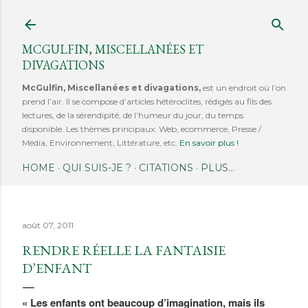
Accéder au contenu principal
MCGULFIN, MISCELLANÉES ET
DIVAGATIONS
McGulfin, Miscellanées et divagations,
est un endroit où l’on
prend l’air. Il se compose d’articles hétéroclites, rédigés au fils des
lectures, de la sérendipité, de l’humeur du jour, du temps
disponible. Les thèmes principaux: Web, ecommerce, Presse /
Média, Environnement, Littérature, etc.
En savoir plus !
HOME
QUI SUIS-JE ?
CITATIONS
PLUS…
août 07, 2011
RENDRE RÉELLE LA FANTAISIE
D’ENFANT
« Les enfants ont beaucoup d’imagination, mais ils