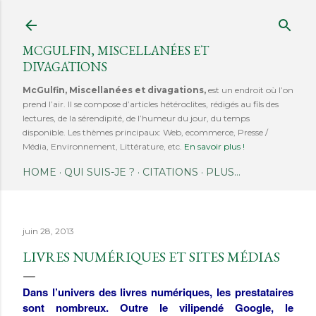
Accéder au contenu principal
MCGULFIN, MISCELLANÉES ET
DIVAGATIONS
McGulfin, Miscellanées et divagations,
est un endroit où l’on
prend l’air. Il se compose d’articles hétéroclites, rédigés au fils des
lectures, de la sérendipité, de l’humeur du jour, du temps
disponible. Les thèmes principaux: Web, ecommerce, Presse /
Média, Environnement, Littérature, etc.
En savoir plus !
HOME
QUI SUIS-JE ?
CITATIONS
PLUS…
juin 28, 2013
LIVRES NUMÉRIQUES ET SITES MÉDIAS
Dans l’univers des livres numériques
, les prestataires
sont nombreux. Outre le vilipendé Google, le