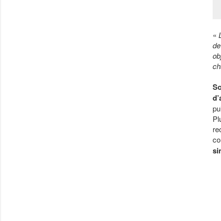
«
de
ob
ch
So
d’
pu
Pl
re
co
si