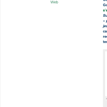
Web
Go
s’
Su
«
je
ca
re
te