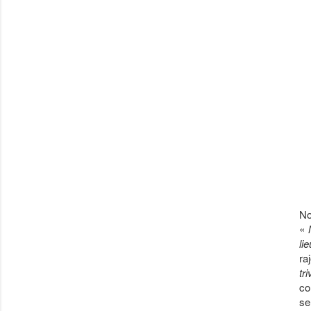
No
«
li
ra
tr
co
se