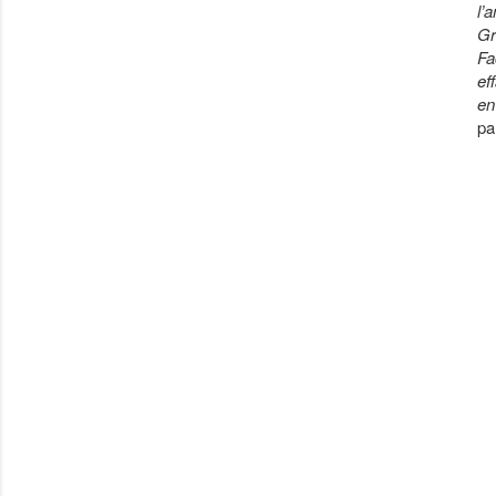
l’
Gr
Fa
ef
en
pa