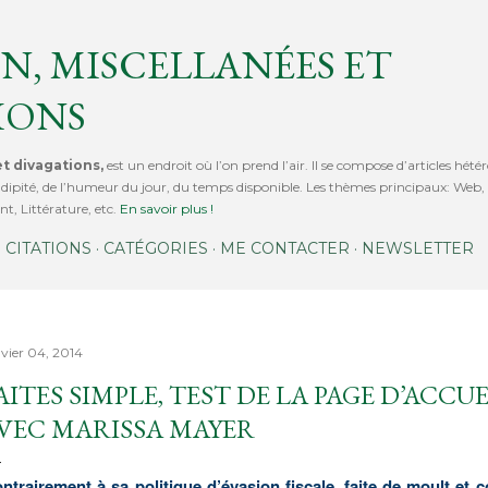
Accéder au contenu principal
N, MISCELLANÉES ET
IONS
t divagations,
est un endroit où l’on prend l’air. Il se compose d’articles hétér
érendipité, de l’humeur du jour, du temps disponible. Les thèmes principaux: We
t, Littérature, etc.
En savoir plus !
CITATIONS
CATÉGORIES
ME CONTACTER
NEWSLETTER
nvier 04, 2014
AITES SIMPLE, TEST DE LA PAGE D’ACCU
VEC MARISSA MAYER
ntrairement à sa politique d’évasion fiscale, faite de moult et