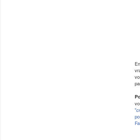
En
vr
vo
pa
Po
vo
"
c
po
Fa