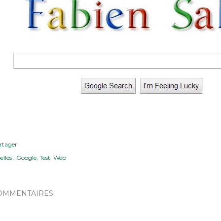
rtager
ellés :
Google
Test
Web
OMMENTAIRES