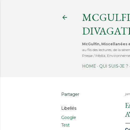
MCGULFI
DIVAGAT
McGulfin, Miscellanées e
au fils des lectures, de la s
Presse / Média, Environnemen
HOME
QUI SUIS-JE ?
Partager
ja
F
Libellés
A
Google
Test
Co