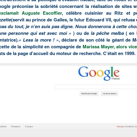
ogle préconise la sobriété concernant la réalisation de sites 
exclamait Auguste Escoffier
, célèbre cuisinier au Ritz et 
zette
(servit au prince de Galles, le futur Edouard VII, qui refus
pas du tout, je n’en suis pas digne. Nous donnerons à cette cho
une personne qui est avec moi
» ) ou de
la pêche melba
( en 
ntatrice).
«
Less is more !
», déclare de son côté le géant de 
cette de la simplicité en compagnie de
Marissa Mayer, alors vic
sts de la page d’accueil du moteur de recherche. C’était en 1999.