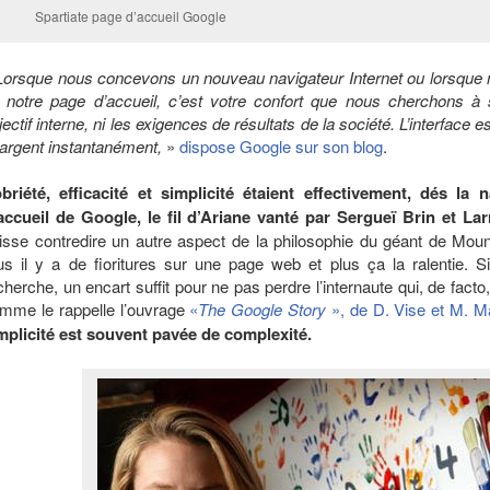
Spartiate page d’accueil Google
Lorsque nous concevons un nouveau navigateur Internet ou lorsque n
 notre page d’accueil, c’est votre confort que nous cherchons à 
jectif interne, ni les exigences de résultats de la société. L’interface e
argent instantanément,
»
dispose Google sur son blog
.
briété, efficacité et simplicité étaient effectivement, dés la
accueil de Google, le fil d’Ariane vanté par Sergueï Brin et La
isse contredire un autre aspect de la philosophie du géant de Moun
us il y a de fioritures sur une page web et plus ça la ralentie.
cherche, un encart suffit pour ne pas perdre l’internaute qui, de fac
mme le rappelle l’ouvrage
«
The Google Story
», de D. Vise et M. M
mplicité est souvent pavée de complexité.