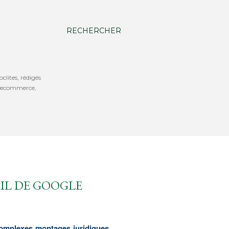
RECHERCHER
oclites, rédigés
b, ecommerce,
EIL DE GOOGLE
 complexes montages juridiques,