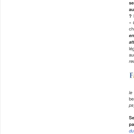
se
au
?
N
«
ch
en
at
lé
au
re
le
be
ps
Se
pa
du