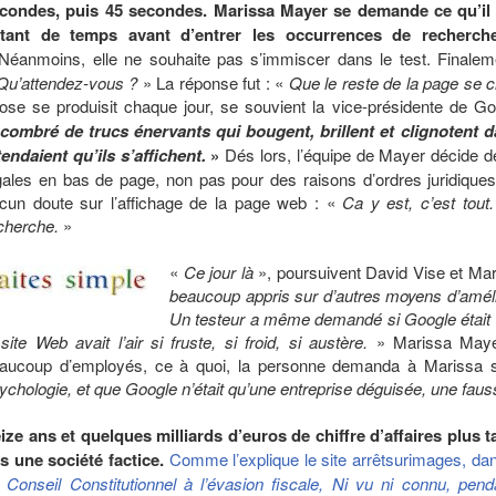
condes, puis 45 secondes. Marissa Mayer se demande ce qu’il 
tant de temps avant d’entrer les occurrences de recherch
éanmoins, elle ne souhaite pas s’immiscer dans le test. Finalem
Qu’attendez-vous ?
» La réponse fut : «
Que le reste de la page se 
ose se produisit chaque jour, se souvient la vice-présidente de G
combré de trucs énervants qui bougent, brillent et clignotent 
tendaient qu’ils s’affichent.
»
Dés lors, l’équipe de Mayer décide de
gales en bas de page, non pas pour des raisons d’ordres juridiques
cun doute sur l’affichage de la page web : «
Ca y est, c’est tou
cherche.
»
«
Ce jour là
», poursuivent David Vise et Ma
beaucoup appris sur d’autres moyens d’améli
Un testeur a même demandé si Google était u
 site Web avait l’air si fruste, si froid, si austère.
» Marissa Mayer 
aucoup d’employés, ce à quoi, la personne demanda à Marissa si
ychologie, et que Google n’était qu’une entreprise déguisée, une faus
ize ans et quelques milliards d’euros de chiffre d’affaires plus 
s une société factice.
Comme l’explique le site arrêtsurimages, dan
 Conseil Constitutionnel à l’évasion fiscale, Ni vu ni connu, pend