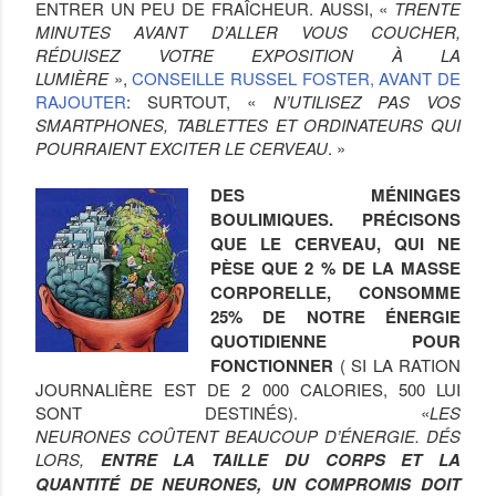
ENTRER UN PEU DE FRAÎCHEUR. AUSSI, «
TRENTE
MINUTES AVANT D’ALLER VOUS COUCHER,
RÉDUISEZ VOTRE EXPOSITION À LA
LUMIÈRE
»,
CONSEILLE RUSSEL FOSTER, AVANT DE
RAJOUTER
: SURTOUT, «
N’UTILISEZ PAS VOS
SMARTPHONES, TABLETTES ET ORDINATEURS QUI
POURRAIENT EXCITER LE CERVEAU
. »
DES MÉNINGES
BOULIMIQUES. PRÉCISONS
QUE LE CERVEAU, QUI NE
PÈSE QUE 2 % DE LA MASSE
CORPORELLE, CONSOMME
25% DE NOTRE ÉNERGIE
QUOTIDIENNE POUR
FONCTIONNER
( SI LA RATION
JOURNALIÈRE EST DE 2 000 CALORIES, 500 LUI
SONT DESTINÉS). «
LES
NEURONES COÛTENT BEAUCOUP D’ÉNERGIE. DÉS
LORS,
ENTRE LA TAILLE DU CORPS ET LA
QUANTITÉ DE NEURONES, UN COMPROMIS DOIT