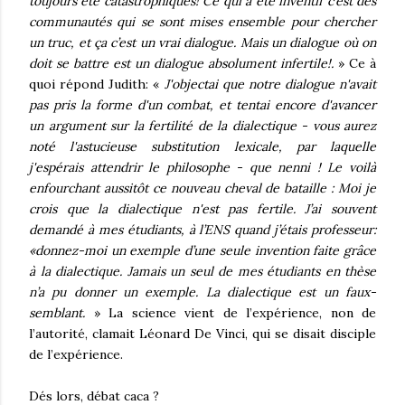
toujours été catastrophiques! Ce qui a été inventif c’est des
communautés qui se sont mises ensemble pour chercher
un truc, et ça c’est un vrai dialogue. Mais un dialogue où on
doit se battre est un dialogue absolument infertile!.
» Ce à
quoi répond Judith: «
J'objectai que notre dialogue n'avait
pas pris la forme d'un combat, et tentai encore d'avancer
un argument sur la fertilité de la dialectique - vous aurez
noté l'astucieuse substitution lexicale, par laquelle
j'espérais attendrir le philosophe - que nenni ! Le voilà
enfourchant aussitôt ce nouveau cheval de bataille : Moi je
crois que la dialectique n'est pas fertile. J’ai souvent
demandé à mes étudiants, à l’ENS quand j’étais professeur:
«donnez-moi un exemple d’une seule invention faite grâce
à la dialectique. Jamais un seul de mes étudiants en thèse
n’a pu donner un exemple. La dialectique est un faux-
semblant.
» La science vient de l’expérience, non de
l’autorité, clamait Léonard De Vinci, qui se disait disciple
de l’expérience.
Dés lors, débat caca ?