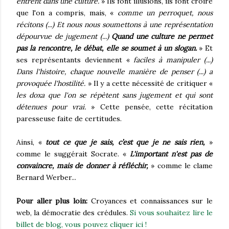
entrent dans une culture.
» Ils font illusions, ils font croire
que l'on a compris, mais, «
comme un perroquet, nous
récitons (...) Et nous nous soumettons à une représentation
dépourvue de jugement (...)
Quand une culture ne permet
pas la rencontre, le débat, elle se soumet à un slogan.
» Et
ses représentants deviennent «
faciles à manipuler (...)
Dans l'histoire, chaque nouvelle manière de penser (...) a
provoquée l'hostilité.
» Il y a cette nécessité de critiquer «
les doxa que l'on se répètent sans jugement et qui sont
détenues pour vrai.
» Cette pensée, cette récitation
paresseuse faite de certitudes.
Ainsi, «
tout ce que je sais, c’est que je ne sais rien,
»
comme le suggérait Socrate. «
L'important n'est pas de
convaincre, mais de donner à réfléchir,
» comme le clame
Bernard Werber...
Pour aller plus loin:
Croyances et connaissances sur le
web, la démocratie des crédules.
Si vous souhaitez lire le
billet de blog, vous pouvez cliquer ici !