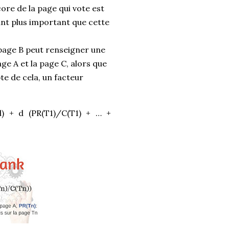
ore de la page qui vote est
ant plus important que cette
 page B peut renseigner une
page A et la page C, alors que
te de cela, un facteur
-d) + d (PR(T1)/C(T1) + … +