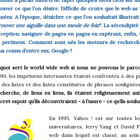
mme il parait naturel de taper quelques mots clefs sur u
ouver ce que l’on désire. Difficile de croire que le web 
nées. A l’époque, dénicher ce que l’on souhaitait illustrait
rouver une aiguille dans une meule de foin
". La sérendipité
ception: naviguer de pages en pages en espérant, enfin,
t pertinent. Comment sont nés les moteurs de recherc
us connu d’entre eux, Google ?
quoi sert le world wide web si nous ne pouvons le parco
90, les impétueux internautes étaient confrontés à des p
 des listes et des listes constituées de phrases soulignée
cherche, de liens en liens, ils étaient religieusement an
cret espoir qu’ils découvriraient - à l’usure - ce qu’ils souh
En 1995, Yahoo ! est sur toutes l
universitaires, Jerry Yang et David F
web dans lequel est classé, au sei