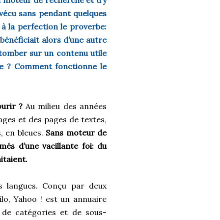
n moteur de recherche et d’y
as vécu sans pendant quelques
 à la perfection le proverbe:
 bénéficiait alors d’une autre
 tomber sur un contenu utile
he ? Comment fonctionne le
urir ?
Au milieu des années
ages et des pages de textes,
s, en bleues.
Sans moteur de
imés d’une vacillante foi: du
aitaient.
es langues. Conçu par deux
ilo, Yahoo ! est un annuaire
n de catégories et de sous-