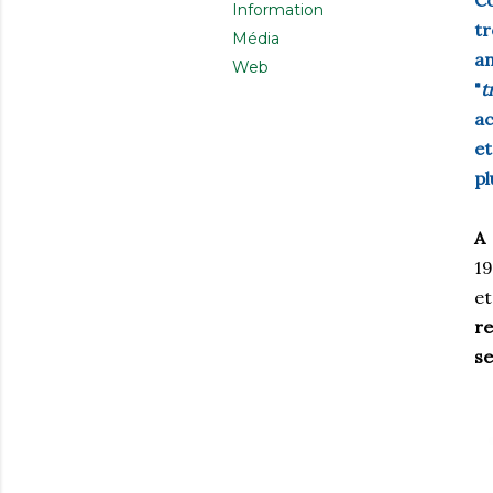
Co
Information
tr
Média
an
Web
"
t
ac
e
pl
A 
19
et
re
se