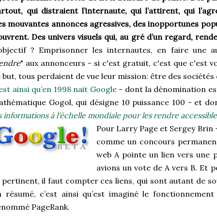
rtout, qui distraient l’internaute, qui l’attirent, qui l’agr
s mouvantes annonces agressives, des inopportunes pop
ouvrent. Des univers visuels qui, au gré d’un regard, rende
objectif ? Emprisonner les internautes, en faire une a
endre
" aux annonceurs - si c'est gratuit, c'est que c'est v
 but, tous perdaient de vue leur mission: être des sociétés
est ainsi qu’en 1998 nait Google
- dont la dénomination e
thématique Gogol, qui désigne 10 puissance 100 - et dont
s informations à l'échelle mondiale pour les rendre accessibles
Pour Larry Page et Sergey Brin -
comme un concours permanent 
web A pointe un lien vers une 
avions un vote de A vers B. Et po
 pertinent, il faut compter ces liens, qui sont autant de
 résumé, c’est ainsi qu’est imaginé le fonctionnement
énommé PageRank.