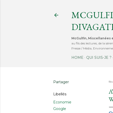
MCGULFI
DIVAGAT
McGulfin, Miscellanées e
au fils des lectures, de la s
Presse / Média, Environnemen
HOME
QUI SUIS-JE ?
Partager
fév
A
Libellés
W
Economie
Google