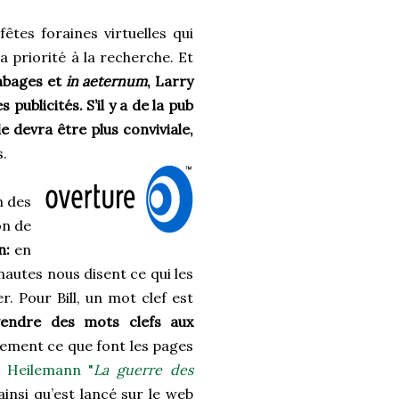
êtes foraines virtuelles qui
a priorité à la recherche. Et
mbages et
in aeternum
, Larry
 publicités. S’il y a de la pub
e devra être plus conviviale,
s.
in des
on de
n:
en
nautes nous disent ce qui les
r. Pour Bill, un mot clef est
vendre des mots clefs aux
ement ce que font les pages
n Heilemann "
La guerre des
 ainsi qu’est lancé sur le web