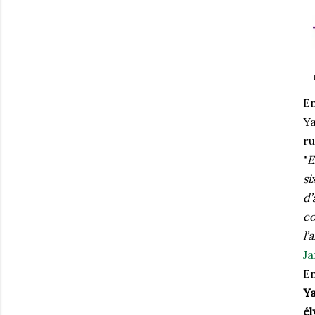
En
Ya
ru
"
E
si
d’
co
l’
J
En
Ya
él