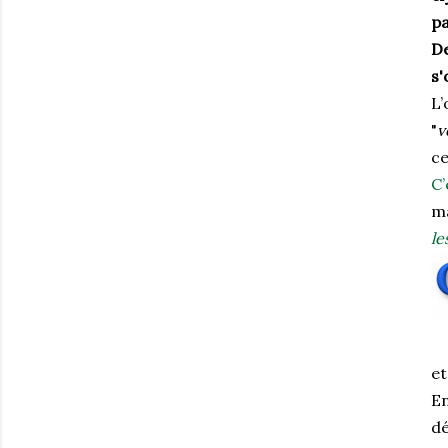
pa
De
s'
L’
"
v
ce
C’
ma
le
et
En
d