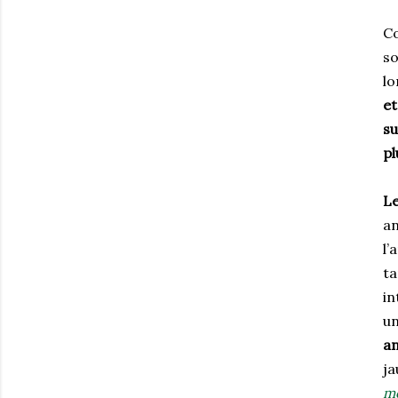
Co
so
lo
et
su
pl
Le
an
l’
ta
in
u
an
j
mo