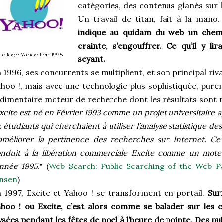
catégories, des contenus glanés sur l
Un travail de titan, fait à la mano
indique au quidam du web un chemin
crainte, s’engouffrer. Ce qu’il y lir
Le logo Yahoo ! en 1995
seyant.
 1996, ses concurrents se multiplient, et son principal riva
hoo !, mais avec une technologie plus sophistiquée, purem
dimentaire moteur de recherche dont les résultats sont 
xcite est né en Février 1993 comme un projet universitaire a
x étudiants qui cherchaient à utiliser l’analyse statistique des
améliorer la pertinence des recherches sur Internet. Ce
nduit à la libération commerciale Excite comme un mote
année 1995.
" (
Web Search: Public Searching of the Web P
ansen
)
 1997, Excite et Yahoo ! se transforment en portail.
Sur
hoo ! ou Excite, c’est alors comme se balader sur les
ysées pendant les fêtes de noel à l’heure de pointe. Des pub