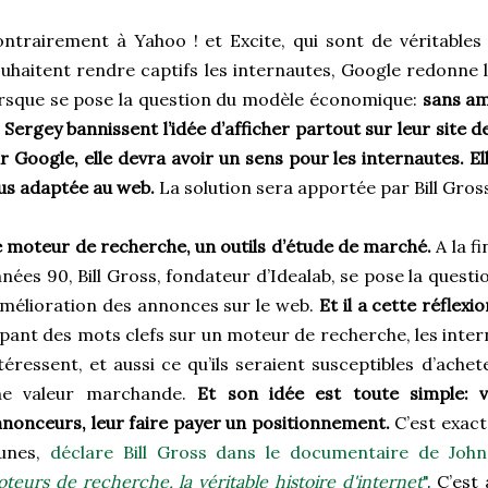
ntrairement à Yahoo ! et Excite, qui sont de véritables f
uhaitent rendre captifs les internautes, Google redonne l
rsque se pose la question du modèle économique:
sans a
 Sergey bannissent l’idée d’afficher partout sur leur site des
r Google, elle devra avoir un sens pour les internautes. Ell
us adaptée au web.
La solution sera apportée par Bill Gros
 moteur de recherche, un outils d’étude de marché.
A la f
nées 90, Bill Gross, fondateur d’Idealab, se pose la questi
amélioration des annonces sur le web.
Et il a cette réflexio
pant des mots clefs sur un moteur de recherche, les inter
téressent, et aussi ce qu’ils seraient susceptibles d’achete
ne valeur marchande.
Et son idée est toute simple: 
nonceurs, leur faire payer un positionnement.
C’est exact
aunes,
déclare Bill Gross dans le documentaire de Joh
teurs de recherche, la véritable histoire d'internet
"
. C’est