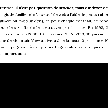
tention,
il n’est pas question de stocker, mais d’indexer d
 s’agit de fouiller (de "
crawler
") le web à l’aide de petits robo
awler
" ou "
web spider
"), et pour chaque contenu, de repér
ts clefs - afin de les retrouver par la suite. En 1998, 
dexées. En l’an 2000, 10 puissance 9. En 2013, 10 puissanc
rme de Mountain View arrivera à ce fameux 10 puissance 1
aque page web à son propre PageRank: un score qui oscille
on importance.