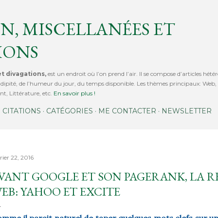
Accéder au contenu principal
N, MISCELLANÉES ET
IONS
t divagations,
est un endroit où l’on prend l’air. Il se compose d’articles hétér
érendipité, de l’humeur du jour, du temps disponible. Les thèmes principaux: We
t, Littérature, etc.
En savoir plus !
CITATIONS
CATÉGORIES
ME CONTACTER
NEWSLETTER
rier 22, 2016
VANT GOOGLE ET SON PAGERANK, LA R
EB: YAHOO ET EXCITE