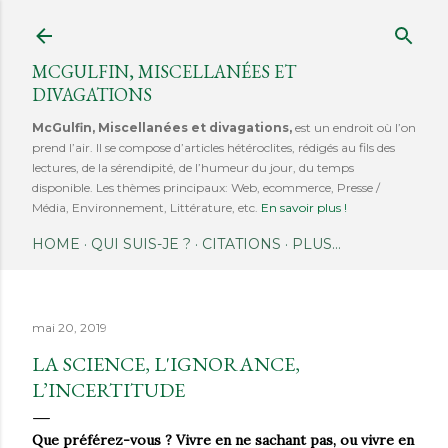
Accéder au contenu principal
MCGULFIN, MISCELLANÉES ET
DIVAGATIONS
McGulfin, Miscellanées et divagations,
est un endroit où l’on
prend l’air. Il se compose d’articles hétéroclites, rédigés au fils des
lectures, de la sérendipité, de l’humeur du jour, du temps
disponible. Les thèmes principaux: Web, ecommerce, Presse /
Média, Environnement, Littérature, etc.
En savoir plus !
HOME
QUI SUIS-JE ?
CITATIONS
PLUS…
mai 20, 2019
LA SCIENCE, L'IGNORANCE,
L’INCERTITUDE
Que préférez-vous ? Vivre en ne sachant pas, ou vivre en