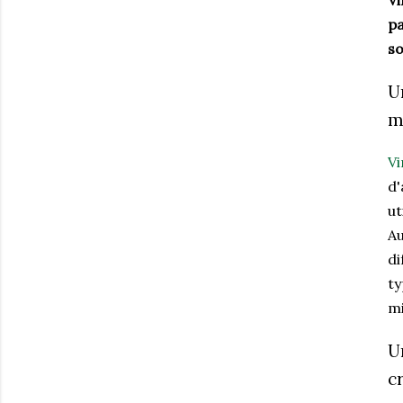
Vi
pa
so
U
m
V
d'
ut
Au
di
ty
mi
U
c