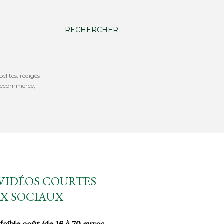
RECHERCHER
oclites, rédigés
b, ecommerce,
 VIDÉOS COURTES
UX SOCIAUX