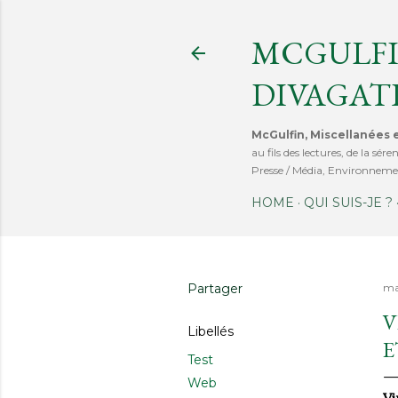
MCGULFI
DIVAGAT
McGulfin, Miscellanées e
au fils des lectures, de la s
Presse / Média, Environnemen
HOME
QUI SUIS-JE ?
Partager
ma
V
Libellés
E
Test
Web