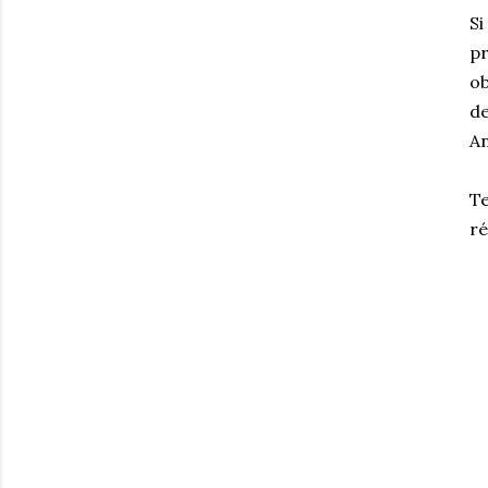
Si
pr
ob
de
A
Te
ré