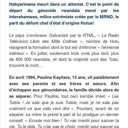
Habyarimana meurt dans un attentat. C’est le point de
départ du génocide rwandais mené par les
interahamwes, milice extrémiste créée par le MRND, le
parti du défunt chef d’état d’origine Hutue!
Le pays s’embrase. Galvanisé par la RTML, «
La
Radio
Télévision Libre des Mille Collines
», nombre de Hutu
rejoignent la formation dont le but est d’éliminer «
l’ennemie
intérieur
». En juillet, seulement trois mois plus tard, plus
de 800 000 rwandais, et dont la majorité sont des Tutsi,
trouvent la mort…
En avril 1994, Pauline Kayitare, 13 ans, vit paisiblement
avec ses parents et ses frères et sœurs. Afin
d’échapper aux génocidaires, la famille décide alors de
se séparer.
Pour Pauline, tout ceci semble irréel: «
Les
Tutsis ! Je sais que je suis Tutsie, mais je ne sais pas
vraiment ce que cela veut dire
». Pourtant, avant de se
séparer, sa mère la prend à part et lui prodigue un dernier
conseil: «
Ecoute moi bien ! Tu vas mentir pour sauver ta
vie. Tu le dois. Tu n’as pas le choix: mentir pour sauver sa