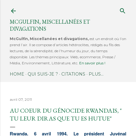
Accéder au contenu principal
MCGULFIN, MISCELLANÉES ET
DIVAGATIONS
McGulfin, Miscellanées et divagations,
est un endroit où l’on
prend l’air. Il se compose d’articles hétéroclites, rédigés au fils des
lectures, de la sérendipité, de l’humeur du jour, du temps
disponible. Les thèmes principaux: Web, ecommerce, Presse /
Média, Environnement, Littérature, etc.
En savoir plus !
HOME
QUI SUIS-JE ?
CITATIONS
PLUS…
avril 07, 2011
AU COEUR DU GÉNOCIDE RWANDAIS, "
TU LEUR DIRAS QUE TU ES HUTUE"
Rwanda. 6 avril 1994. Le président Juvénal