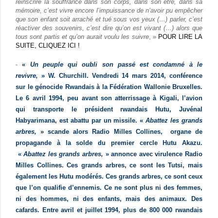
réinscrire la souffrance dans son corps, dans son être, dans sa
mémoire, c’est vivre encore l’impuissance de n’avoir pu empêcher
que son enfant soit arraché et tué sous vos yeux (…) parler, c’est
réactiver des souvenirs, c’est dire qu’on est vivant (…) alors que
tous sont partis et qu’on aurait voulu les suivre
, »
POUR LIRE LA
SUITE, CLIQUEZ ICI !
-
«
Un peuple qui oubli son passé est condamné à le
revivre,
» W. Churchill.
Vendredi 14 mars 2014, conférence
sur le génocide Rwandais à la Fédération Wallonie Bruxelles.
Le 6 avril 1994, peu avant son atterrissage à Kigali, l’avion
qui transporte le président rwandais Hutu, Juvénal
Habyarimana, est abattu par un missile. «
Abattez les grands
arbres,
» scande alors Radio Milles Collines, organe de
propagande à la solde du premier cercle Hutu Akazu.
«
Abattez les grands arbres,
» annonce avec virulence Radio
Milles Collines. Ces grands arbres, ce sont les Tutsi, mais
également les Hutu modérés. Ces grands arbres, ce sont ceux
que l’on qualifie d’ennemis. Ce ne sont plus ni des femmes,
ni des hommes, ni des enfants, mais des animaux. Des
cafards. Entre avril et juillet 1994, plus de 800 000 rwandais